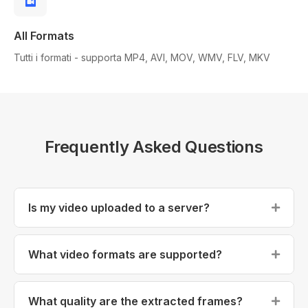
All Formats
Tutti i formati - supporta MP4, AVI, MOV, WMV, FLV, MKV
Frequently Asked Questions
Is my video uploaded to a server?
No, your video is never uploaded to any server. All
processing happens locally in your browser. Your
What video formats are supported?
video never leaves your device, ensuring complete
We support all common video formats including
privacy.
MP4, AVI, MOV, WMV, FLV, and MKV. The tool uses
What quality are the extracted frames?