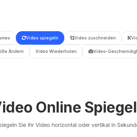
rames
Video spiegeln
Video zuschneiden
Vi
öße Ändern
Video Wiederholen
Video-Geschwindigk
ideo Online Spiege
iegeln Sie Ihr Video horizontal oder vertikal in Sekun