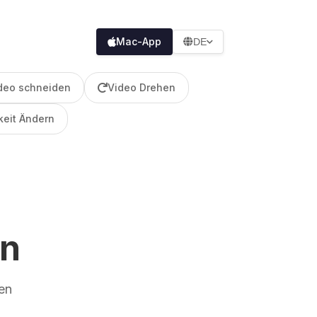
Mac-App
DE
deo schneiden
Video Drehen
eit Ändern
ln
den