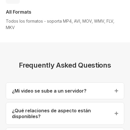
All Formats
Todos los formatos - soporta MP4, AVI, MOV, WMV, FLV,
MKV
Frequently Asked Questions
¿Mi video se sube a un servidor?
No, tu video nunca se sube. Todo el procesamiento
ocurre localmente en tu navegador.
¿Qué relaciones de aspecto están
disponibles?
Ofrecemos presets populares como 1:1 (cuadrado),