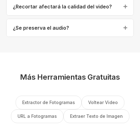
16:9 (panorámico), 9:16 (vertical/TikTok), 4:3 y 4:5
¿Recortar afectará la calidad del video?
(Instagram).
El video se recodifica durante el proceso. La calidad
se mantiene alta.
¿Se preserva el audio?
Intentamos preservar el audio, pero depende del
navegador.
Más Herramientas Gratuitas
Extractor de Fotogramas
Voltear Video
URL a Fotogramas
Extraer Texto de Imagen